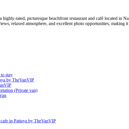
highly-rated, picturesque beachfront restaurant and café located in Na
 views, relaxed atmosphere, and excellent photo opportunities, making i
 to stay
attaya by TheVanVIP
VanVIP
rtation (Private van)
 Van
nd cafe in Pattaya by TheVanVIP