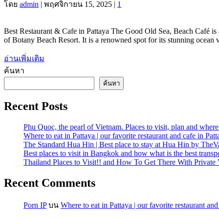
โดย
admin
|
พฤศจิกายน 15, 2025
|
1
Best Restaurant & Cafe in Pattaya The Good Old Sea, Beach Café is a 
of Botany Beach Resort. It is a renowned spot for its stunning ocean
อ่านเพิ่มเติม
ค้นหา
ค้นหา
Recent Posts
Phu Quoc, the pearl of Vietnam. Places to visit, plan and where
Where to eat in Pattaya | our favorite restaurant and cafe in P
The Standard Hua Hin | Best place to stay at Hua Hin by The
Best places to visit in Bangkok and how what is the best transpo
Thailand Places to Visit!! and How To Get There With Private
Recent Comments
Porn IP
บน
Where to eat in Pattaya | our favorite restaurant a